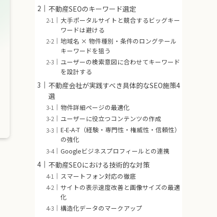
不動産SEOのキーワード選定
大手ポータルサイトと競合するビッグキー
ワードは避ける
地域名 × 物件種別・条件のロングテール
キーワードを狙う
ユーザーの検索意図に合わせてキーワード
を設計する
不動産会社が実践すべき具体的なSEO施策4
選
物件詳細ページの最適化
ユーザーに役立つコンテンツの作成
E-E-A-T（経験・専門性・権威性・信頼性）
の強化
Googleビジネスプロフィールとの連携
不動産SEOにおける技術的な対策
スマートフォン対応の徹底
サイトの表示速度改善と画像サイズの最適
化
構造化データのマークアップ