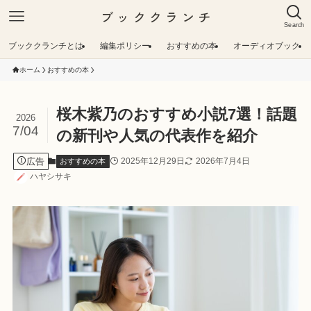
ブッククランチ
Search
ブッククランチとは
編集ポリシー
おすすめの本
オーディオブック
ホーム
おすすめの本
桜木紫乃のおすすめ小説7選！話題
2026
7/04
の新刊や人気の代表作を紹介
広告
2025年12月29日
2026年7月4日
おすすめの本
ハヤシサキ