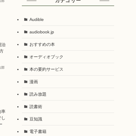
カテゴリー
編集部
ブ
Audible
audiobook.jp
おすすめの本
明治
方
オーディオブック
編集部
本の要約サービス
漫画
読み放題
読書術
効率
でし
豆知識
ー
電子書籍