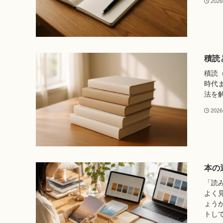
202
積読
積読
時代
法を
202
本の
「読
よく
ょう
トして