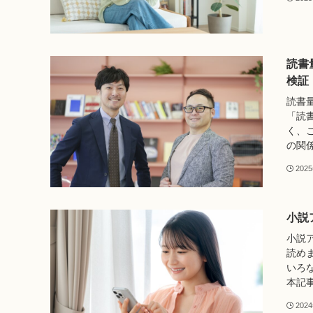
読書
検証
読書
「読
く、
の関係
202
小説
小説
読め
いろ
本記事
202