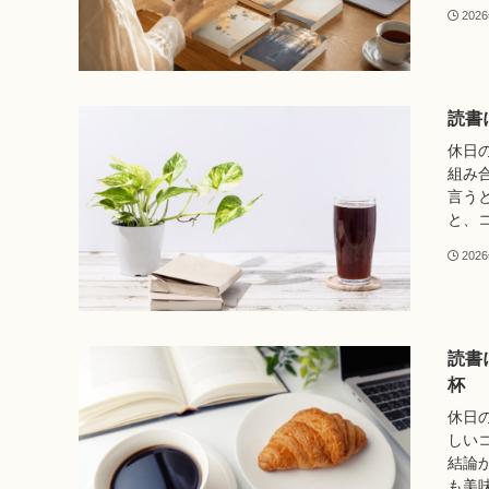
202
読書
休日
組み
言う
と、コ
202
読書
杯
休日
しい
結論
も美味