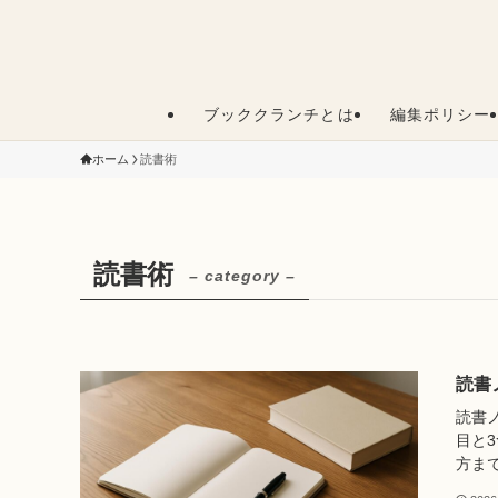
ブッククランチとは
編集ポリシー
ホーム
読書術
読書術
– category –
読書
読書
目と
方ま