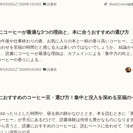
6年6月25日
2026年7月24日
読書術
BookCrunch
にコーヒーが最適な3つの理由と、本に合うおすすめの選び方
の午後や仕事終わりの夜、お気に入りの本と一杯の香り高いコーヒー。
合わせを至福の時間だと感じる人は多いのではないでしょうか。 結論か
と、読書にコーヒーが最適な理由は、カフェインによる「集中力の向上
ーヒーの香りによる...
6年5月26日
2026年5月28日
読書術
におすすめのコーヒー豆・選び方！集中と没入を深める至福の
のゆったりとした時間や、寝る前の静かなひととき。本を読むときに「
コーヒー」が手元にあるだけで、読書体験は何倍も豊かなものになりま
から言うと、読書におすすめのコーヒーは、読むペースに合わせて「冷
しい深煎りの豆...