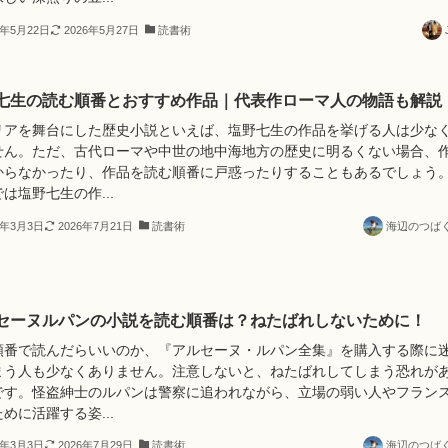
6年5月22日
2026年5月27日
読書術
七生の読む順番とおすすめ作品｜代表作ローマ人の物語も解説
リアを舞台にした歴史小説といえば、塩野七生の作品を挙げる人は少な
せん。ただ、古代ローマや中世の地中海地方の歴史に明るくない場合、
からなかったり、作品を読む順番に戸惑ったりすることもあるでしょう
は塩野七生の作...
5年3月3日
2026年7月21日
読書術
海辺のつば
セーヌルパンの小説を読む順番は？ねたばれしないために！
順番で読んだらいいのか、『アルセーヌ・ルパン全集』を購入する際に
まう人も少なくありません。注意しないと、ねたばれしてしまう恐れが
です。怪盗紳士のルパンは警察に追われながら、立場の弱い人やフラン
めに活躍する姿...
5年3月3日
2026年7月29日
読書術
海辺のつば