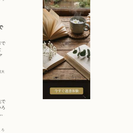
で
方で
な
ア
寛大
先で
いろ
ん。
くろ