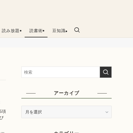
読み放題
読書術
豆知識
アーカイブ
き
ア
5項
ー
び
カ
イ