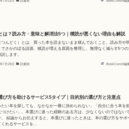
6年7月31日
読書術
BookCrunch
とは？読み方・意味と解消法5つ｜積読が悪くない理由も解説
（つんどく）とは、買った本を読まないまま積んでおくこと。読み方や
までさかのぼる語源、積読が増える原因を整理し、無理なく減らす5つの
解説します。
6年7月28日
読書術
BookCrunch
選び方を助けるサービス5タイプ｜目的別の選び方と注意点
みたい本を探しても、なかなか一冊に決められない」「自分に合う本を
見つけたい」。本選びに迷った経験のある方は、少なくないのではない
か。 結論からお伝えすると、本選びに迷ったときは、本の選び方をサポ
くれるサービスを...