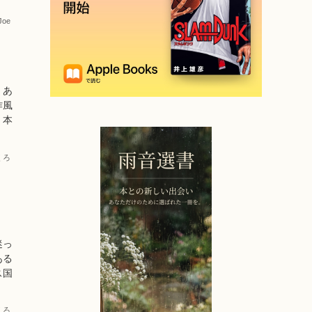
Joe
くあ
作風
。本
くろ
迷っ
ある
ス国
くろ