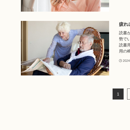
疲れ
読書
勢で
読書
用の椅
202
1