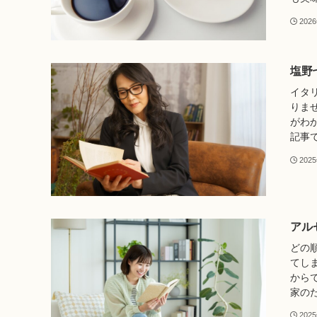
202
塩野
イタ
りま
がわ
記事で
202
アル
どの
てし
から
家のた
202