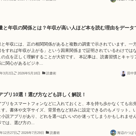
量と年収の関係とは？年収が高い人ほど本を読む理由をデータ
量と年収には、正の相関関係があると複数の調査で示されています。一
書をすれば年収が上がる」という因果関係まで証明されているわけでは
この点を正しく理解することが大切です。 本記事は、読書習慣とキャリ
に関心があるビジネ...
5年3月2日
2026年5月18日
読書術
田中
アプリ10選！選び方なども詳しく解説！
アプリをスマートフォンなどに入れておくと、本を持ち歩かなくても出
ます。書体や文字サイズ、背景色など好みに設定できるのもメリット。
な小説アプリがあり、どれを選べばいいのか迷ってしまうかもしれませ
では、選び方の...
4年12月27日
2026年7月29日
読書術
海辺のつば