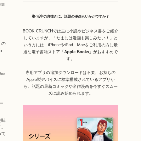
編集部
📚 活字の息抜きに、話題の漫画もいかがですか？
BOOK CRUNCHでは主に小説やビジネス書をご紹介
していますが、「たまには漫画も楽しみたい！」と
この
いう方には、iPhoneやiPad、Macをご利用の方に最
ら
適な電子書籍ストア
「Apple Books」
がおすすめで
」
す。
専用アプリの追加ダウンロードは不要。お持ちの
Joe
Apple製デバイスに標準搭載されているアプリか
ら、話題の最新コミックや名作漫画を今すぐスムー
ズに読み始められます。
一
美味
す。
めて