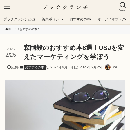
ブッククランチ
Search
ブッククランチとは
編集ポリシー
おすすめの本
オーディオブック
ホーム
おすすめの本
森岡毅のおすすめ本8選！USJを変
2026
2/25
えたマーケティングを学ぼう
広告
2024年9月30日
2026年2月25日
Joe
おすすめの本