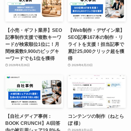
【小売・ギフト業界】SEO
【Web制作・デザイン業】
記事制作支援で複数キーワ
SEO記事167本の制作・リ
ードが検索順位1位に！月
ライトを支援！担当記事で
間検索数9,900のビッグキ
累計25,000クリック超を獲
ーワードでも1位を獲得
得
2026年6月26日
2026年6月23日
【自社メディア事例：
コンテンツの制作（ねとら
BOOK CRUNCH】AI回答
ぼ 様）
内の被引用シェア19.8%を
2026年3月11日