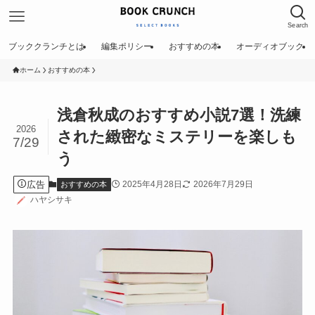
Search
ブッククランチとは
編集ポリシー
おすすめの本
オーディオブック
ホーム
おすすめの本
浅倉秋成のおすすめ小説7選！洗練
2026
された緻密なミステリーを楽しも
7/29
う
広告
2025年4月28日
2026年7月29日
おすすめの本
ハヤシサキ