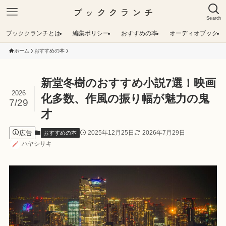
ブッククランチ
Search
ブッククランチとは
編集ポリシー
おすすめの本
オーディオブック
ホーム
おすすめの本
新堂冬樹のおすすめ小説7選！映画
2026
化多数、作風の振り幅が魅力の鬼
7/29
才
広告
2025年12月25日
2026年7月29日
おすすめの本
ハヤシサキ