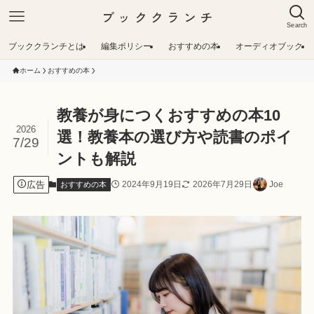
ブッククランチ
Search
ブッククランチとは
編集ポリシー
おすすめの本
オーディオブック
ホーム
おすすめの本
教養が身につくおすすめの本10
2026
選！教養本の選び方や読書のポイ
7/29
ントも解説
広告
2024年9月19日
2026年7月29日
Joe
おすすめの本