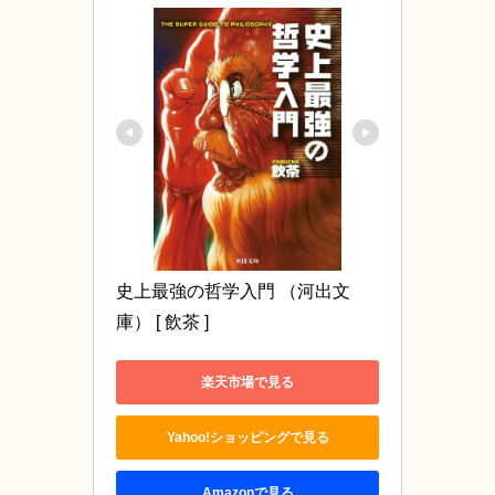
史上最強の哲学入門 （河出文
庫） [ 飲茶 ]
楽天市場で見る
Yahoo!ショッピングで見る
Amazonで見る