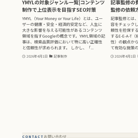
YMYLの対象ジャンル一覧|コンテンツ
記事監修の
制作で上位表示を目指すSEO対策
監修の依頼
YMYL（Your Money or Your Life）とは、ユー
記事監修とは
ザーの健康・安全・経済的安定など、人生に
容をチェック
大きな影響を与える可能性があるコンテンツ
頼性を担保する
領域を指すGoogleの概念です。YMYL領域の記
するE-E-A-
事は、検索品質評価において特に高い正確性
性）の観点から
と信頼性が求められます。 しかし、「...
て有効な施策の
2026年4月1日
記事制作
2026年4月1日
お問い合わせ
CONTACT