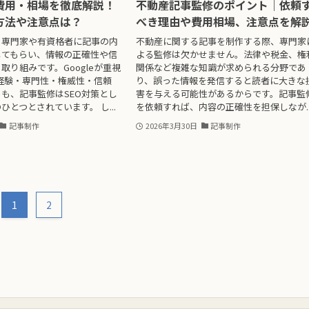
費用・相場を徹底解説！
不動産記事監修のポイント｜依頼
方法や注意点は？
べき理由や費用相場、注意点を解
、専門家や有資格者に記事の内
不動産に関する記事を制作する際、専門家
してもらい、情報の正確性や信
よる監修は欠かせません。法律や税金、権
取り組みです。Googleが重視
関係など複雑な知識が求められる分野であ
T（経験・専門性・権威性・信頼
り、誤った情報を発信すると読者に大きな
も、記事監修はSEO対策とし
害を与える可能性があるからです。記事監
ひとつとされています。 し...
を依頼すれば、内容の正確性を担保しなが..
記事制作
2026年3月30日
記事制作
1
2