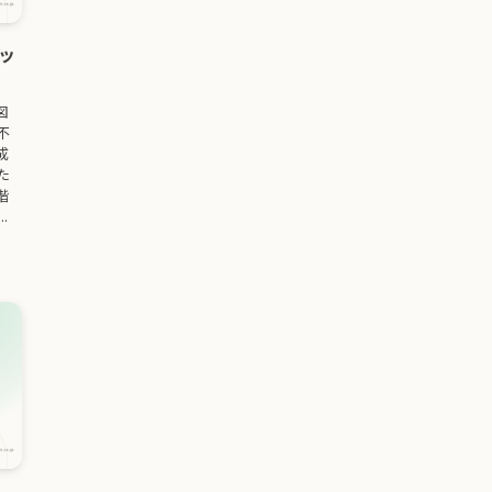
ッ
図
不
成
た
階
.