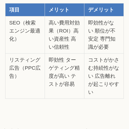
項目
メリット
デメリット
SEO（検索
高い費用対効
即効性がな
エンジン最適
果（ROI）高
い 順位が不
化）
い資産性 高
安定 専門知
い信頼性
識が必要
リスティング
即効性 ター
コストがかさ
広告（PPC広
ゲティング精
む持続性がな
告）
度が高い テ
い 広告離れ
ストが容易
が起こりやす
い