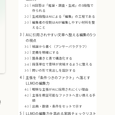
AI回答は「推論・調査・生成」の3段階で
作られる
生成段階はAIによる「編集」の工程である
編集者の役割はAIが編集しやすい材料を整
えること
AIに引用されやすい文章へ整える編集の5つ
の視点
結論から書く（アンサーパラグラフ）
定義を明確にする
箇条書きと表で構造化する
段落単位で意味が完結するように整える
問いの形で見出しを設計する
主張を「条件つきのファクト」へ落とす
LLMOの編集力
曖昧な主張がAIに採用されにくい理由
主張を検証可能なファクトへ言い換える手
順
要
出典・数値・条件をセットで示す
LLMOの編集力を高める実践チェックリスト