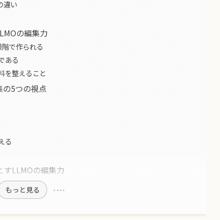
の違い
LMOの編集力
段階で作られる
である
材料を整えること
集の5つの視点
）
える
すLLMOの編集力
もっと見る