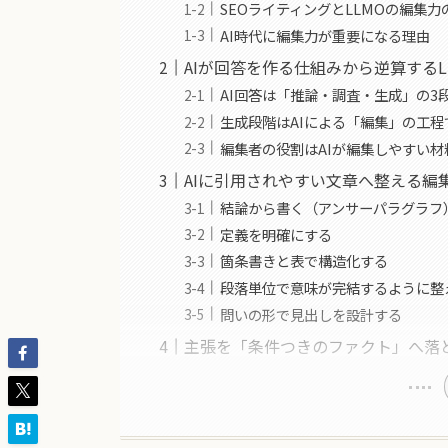
SEOライティングとLLMOの編集力
AI時代に編集力が重要になる理由
AIが回答を作る仕組みから逆算するL
AI回答は「推論・調査・生成」の3
生成段階はAIによる「編集」の工程
編集者の役割はAIが編集しやすい
AIに引用されやすい文章へ整える編
結論から書く（アンサーパラグラフ
定義を明確にする
箇条書きと表で構造化する
段落単位で意味が完結するように整
問いの形で見出しを設計する
主張を「条件つきのファクト」へ落と