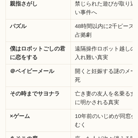
親指さがし
禁じられた遊びが取り返
い事件へ
パズル
48時間以内に2千ピース
占拠劇
僕はロボットごしの君
遠隔操作ロボット越しの
に恋をする
入れ難い真実
＠ベイビーメール
開くと妊娠する謎のメー
死
その時までサヨナラ
亡き妻の友人を名乗る女
に明かされる真実
×ゲーム
10年前のいじめが同窓
むく