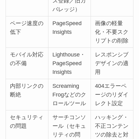
ス登録／旧カ
バレッジ）
ページ速度の
PageSpeed
画像の軽量
低下
Insights
化・不要スク
リプトの削除
モバイル対応
Lighthouse・
レスポンシブ
の不備
PageSpeed
デザインの適
Insights
用
内部リンクの
Screaming
404エラーペ
断絶
Frogなどのク
ージのリダイ
ロールツール
レクト設定
セキュリティ
サーチコンソ
ハッキング・
の問題
ール（セキュ
不正コンテン
リティの問
ツの除去と対