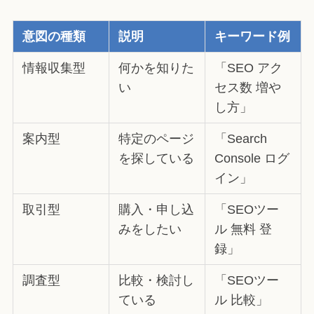
意図の種類
説明
キーワード例
情報収集型
何かを知りた
「SEO アク
い
セス数 増や
し方」
案内型
特定のページ
「Search
を探している
Console ログ
イン」
取引型
購入・申し込
「SEOツー
みをしたい
ル 無料 登
録」
調査型
比較・検討し
「SEOツー
ている
ル 比較」