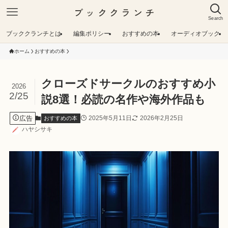
ブッククランチ
Search
ブッククランチとは
編集ポリシー
おすすめの本
オーディオブック
ホーム
おすすめの本
クローズドサークルのおすすめ小
2026
2/25
説8選！必読の名作や海外作品も
広告
2025年5月11日
2026年2月25日
おすすめの本
ハヤシサキ