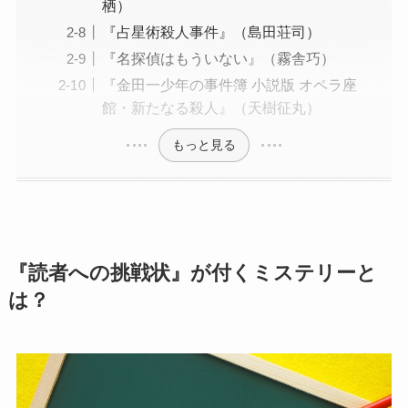
栖）
『占星術殺人事件』（島田荘司）
『名探偵はもういない』（霧舎巧）
『金田一少年の事件簿 小説版 オペラ座
館・新たなる殺人』（天樹征丸）
もっと見る
『読者への挑戦状』が付くミステリーと
は？