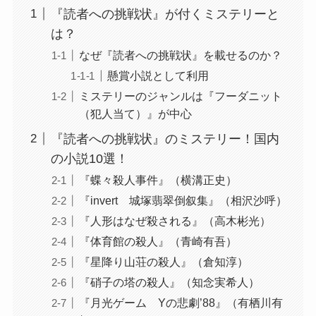
『読者への挑戦状』が付くミステリーと
は？
なぜ『読者への挑戦状』を載せるのか？
懸賞小説として利用
ミステリーのジャンルは『フーダニット
（犯人当て）』が中心
『読者への挑戦状』のミステリー！国内
の小説10選！
『蝶々殺人事件』（横溝正史）
『invert 城塚翡翠倒叙集』（相沢沙呼）
『人形はなぜ殺される』（高木彬光）
『体育館の殺人』（青崎有吾）
『星降り山荘の殺人』（倉知淳）
『硝子の塔の殺人』（知念実希人）
『月光ゲーム Yの悲劇’88』（有栖川有