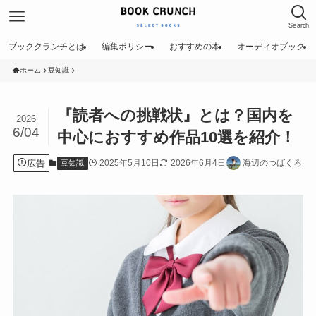
Search
ブッククランチとは
編集ポリシー
おすすめの本
オーディオブック
ホーム
豆知識
『読者への挑戦状』とは？国内を
2026
6/04
中心におすすめ作品10選を紹介！
広告
2025年5月10日
2026年6月4日
海辺のつばくろ
豆知識