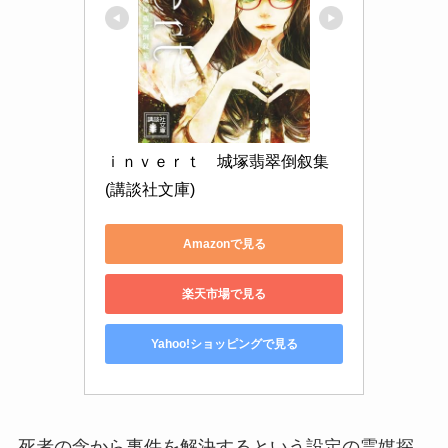
ｉｎｖｅｒｔ　城塚翡翠倒叙集 
(講談社文庫)
Amazonで見る
楽天市場で見る
Yahoo!ショッピングで見る
死者の念から事件を解決するという設定の霊媒探