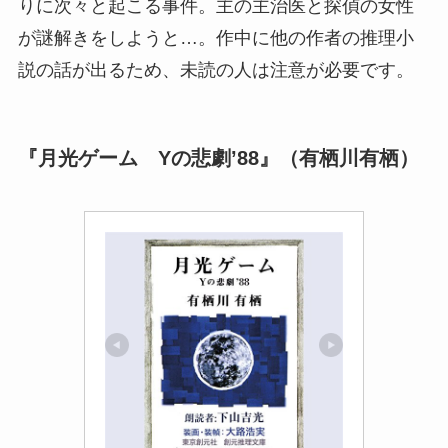
りに次々と起こる事件。主の主治医と探偵の女性
が謎解きをしようと…。作中に他の作者の推理小
説の話が出るため、未読の人は注意が必要です。
『月光ゲーム Yの悲劇’88』（有栖川有栖）