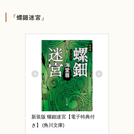
「螺鈿迷宮」
新装版 螺鈿迷宮【電子特典付
き】 (角川文庫)