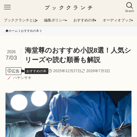
ブッククランチ
Search
ブッククランチとは
編集ポリシー
おすすめの本
オーディオブック
ホーム
おすすめの本
海堂尊のおすすめ小説8選！人気シ
2026
7/03
リーズや読む順番も解説
広告
2025年12月27日
2026年7月3日
おすすめの本
ハヤシサキ