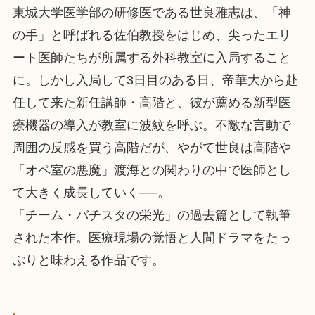
東城大学医学部の研修医である世良雅志は、「神
の手」と呼ばれる佐伯教授をはじめ、尖ったエリ
ート医師たちが所属する外科教室に入局すること
に。しかし入局して3日目のある日、帝華大から赴
任して来た新任講師・高階と、彼が薦める新型医
療機器の導入が教室に波紋を呼ぶ。不敵な言動で
周囲の反感を買う高階だが、やがて世良は高階や
「オペ室の悪魔」渡海との関わりの中で医師とし
て大きく成長していく──。
「チーム・バチスタの栄光」の過去篇として執筆
された本作。医療現場の覚悟と人間ドラマをたっ
ぷりと味わえる作品です。