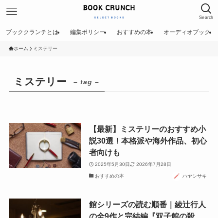
Search
ブッククランチとは
編集ポリシー
おすすめの本
オーディオブック
ホーム
ミステリー
ミステリー
– tag –
【最新】ミステリーのおすすめ小
説30選！本格派や海外作品、初心
者向けも
2025年5月30日
2026年7月28日
おすすめの本
ハヤシサキ
館シリーズの読む順番｜綾辻行人
の全9作と完結編『双子館の殺